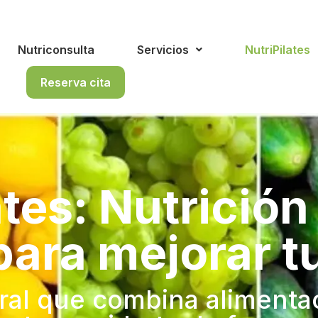
Nutriconsulta
Servicios
NutriPilates
Reserva cita
ates: Nutrición 
ara mejorar t
ral que combina alimenta