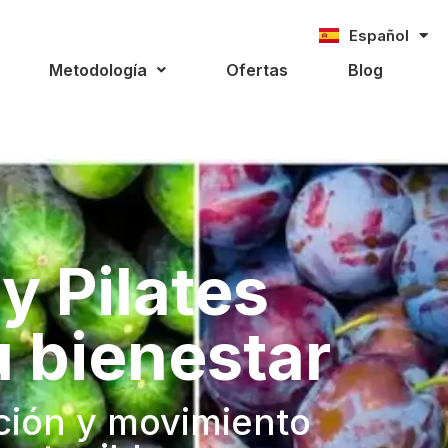
Español
Català
Metodología
Ofertas
Blog
y Pilates
u bienestar
ción y movimiento