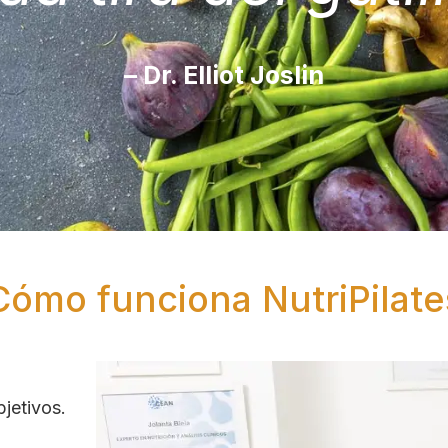
– Dr. Elliot Joslin
Cómo funciona NutriPilate
jetivos.